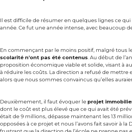
Il est difficile de résumer en quelques lignes ce qui
année. Ce fut une année intense, avec beaucoup de 
En commençant par le moins positif, malgré tous les
scolarité n’ont pas été contenus
. Au début de l’a
proposition économique viable et solide, visant à a
à réduire les coûts. La direction a refusé de mettr
alors que nous sommes convaincus qu’elles auraien
Deuxièmement, il faut évoquer le
projet immobilie
dont le coût est plus élevé que ce qui avait été prévu
était de 9 millions, dépasse maintenant les 13 mill
opposées à ce projet et nous l’avons fait savoir à la
frustrant que la direction de l’école ne prenne pas