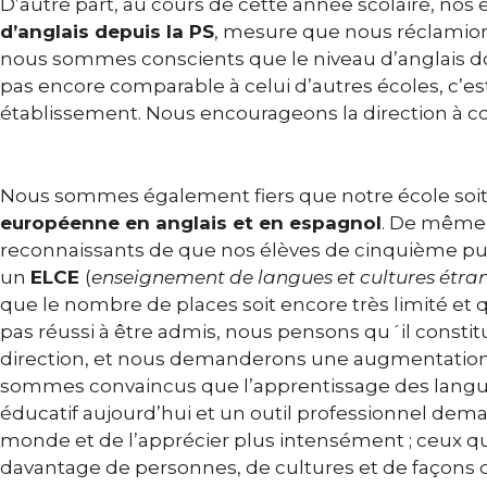
D’autre part, au cours de cette année scolaire, nos
d’anglais depuis la PS
, mesure que nous réclamio
nous sommes conscients que le niveau d’anglais doit
pas encore comparable à celui d’autres écoles, c’e
établissement. Nous encourageons la direction à cont
Nous sommes également fiers que notre école soit
européenne en anglais et en espagnol
. De même
reconnaissants de que nos élèves de cinquième pu
un
ELCE
(
enseignement de langues et cultures étra
que le nombre de places soit encore très limité e
pas réussi à être admis, nous pensons qu´il consti
direction, et nous demanderons une augmentatio
sommes convaincus que l’apprentissage des langue
éducatif aujourd’hui et un outil professionnel dema
monde et de l’apprécier plus intensément ; ceux qu
davantage de personnes, de cultures et de façons de