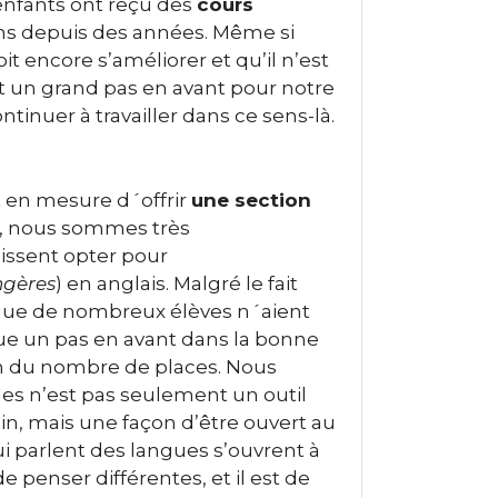
 enfants ont reçu des
cours
ns depuis des années. Même si
 encore s’améliorer et qu’il n’est
st un grand pas en avant pour notre
inuer à travailler dans ce sens-là.
 en mesure d´offrir
une section
, nous sommes très
issent opter pour
ngères
) en anglais. Malgré le fait
t que de nombreux élèves n´aient
tue un pas en avant dans la bonne
n du nombre de places. Nous
s n’est pas seulement un outil
in, mais une façon d’être ouvert au
i parlent des langues s’ouvrent à
 penser différentes, et il est de